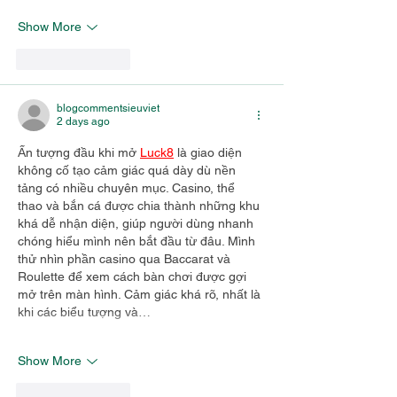
Show More
Like
Reply
blogcommentsieuviet
2 days ago
Ấn tượng đầu khi mở 
Luck8
 là giao diện 
không cố tạo cảm giác quá dày dù nền 
tảng có nhiều chuyên mục. Casino, thể 
thao và bắn cá được chia thành những khu 
khá dễ nhận diện, giúp người dùng nhanh 
chóng hiểu mình nên bắt đầu từ đâu. Mình 
thử nhìn phần casino qua Baccarat và 
Roulette để xem cách bàn chơi được gợi 
mở trên màn hình. Cảm giác khá rõ, nhất là 
khi các biểu tượng và…
Show More
Like
Reply