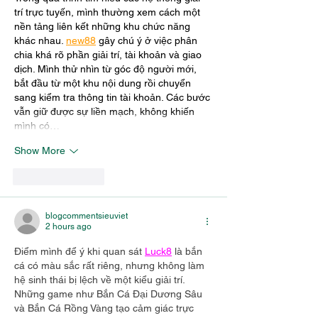
trí trực tuyến, mình thường xem cách một 
nền tảng liên kết những khu chức năng 
khác nhau. 
new88
 gây chú ý ở việc phân 
chia khá rõ phần giải trí, tài khoản và giao 
dịch. Mình thử nhìn từ góc độ người mới, 
bắt đầu từ một khu nội dung rồi chuyển 
sang kiểm tra thông tin tài khoản. Các bước 
vẫn giữ được sự liền mạch, không khiến 
mình có…
Show More
Like
Reply
blogcommentsieuviet
2 hours ago
Điểm mình để ý khi quan sát 
Luck8
 là bắn 
cá có màu sắc rất riêng, nhưng không làm 
hệ sinh thái bị lệch về một kiểu giải trí. 
Những game như Bắn Cá Đại Dương Sâu 
và Bắn Cá Rồng Vàng tạo cảm giác trực 