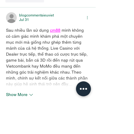
blogcommentsieuviet
Jul 31
Sau nhiều lần sử dụng 
cm88
 mình không 
có cảm giác mình khám phá một chuyên 
mục mới mà giống như ghép thêm từng 
mảnh của cả hệ thống. Live Casino với 
Dealer trực tiếp, thể thao có cược trực tiếp, 
game bài, bắn cá 3D rồi đến nạp rút qua 
Vietcombank hay MoMo đều mang đến 
những góc trải nghiệm khác nhau. Theo 
mình, chính sự kết nối giữa các thành phần 
này giúp hệ sinh thái trở nên đầy…
Show More
Edited
Like
Reply
Join my Newsletter