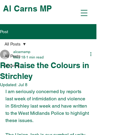
Al Carns MP
Post
All Posts
alcarnsmp
All Posts
May 18
1 min read
Re: Raise the Colours in
al carns
Stirchley
Updated:
Jul 8
I am seriously concerned by reports 
last week of intimidation and violence 
in Stirchley last week and have written 
to the West Midlands Police to highlight 
these issues.
The Union Jack is our symbol of unity, 